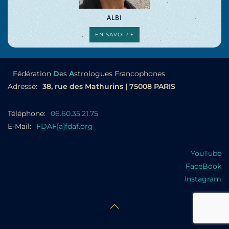
ALBI
EN SAVOIR +
F
édération
D
es
A
strologues
F
rancophones
Adresse:
38, rue des Mathurins | 75008 PARIS
Téléphone:
06.60.35.21.75
E-Mail:
FDAF[a]fdaf.org
YouTube
FaceBook
Instagram
©FDAF