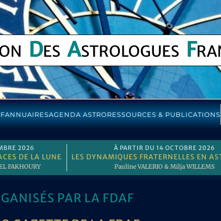
D
A
F
ION
ES
STROLOGUES
RA
AF
ANNUAIRES
AGENDA ASTRO
RESSOURCES & PUBLICATIONS
À PARTIR DU 10 OCTOBRE 2026
NELLE
CONGRÈS EXCEPTIONNEL POUR LES 30 ANS DE LA F
N
GANISÉS PAR LA FDAF