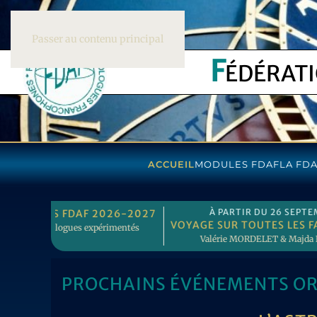
Passer au contenu principal
F
ÉDÉRAT
ACCUEIL
MODULES FDAF
LA FD
OBRE 2026
À PARTIR DU 7 OCTOBRE 2026
LES EN ASTROLOGIE
L’ASTROLOGIE HORAIRE TRADITION
ja WILLEMS
Noëlle VAN DER BRUGGE & Oscar HOFMA
PROCHAINS ÉVÉNEMENTS OR