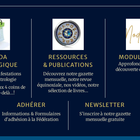
DA
RESSOURCES
MODUL
Approfond
GIQUE
& PUBLICATIONS
découverte d
festations
Découvrez notre gazette
strologie
mensuelle, notre revue
équinoxiale, nos vidéos, notre
x 4 coins de
sélection de livres…
-delà…!
ADHÉRER
NEWSLETTER
Informations & Formulaires
S’inscrire à notre gazette
d’adhésion à la Fédération
mensuelle gratuite