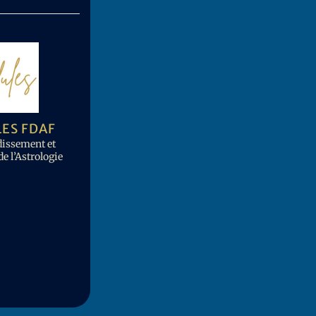
ES FDAF
issement et
e l’Astrologie