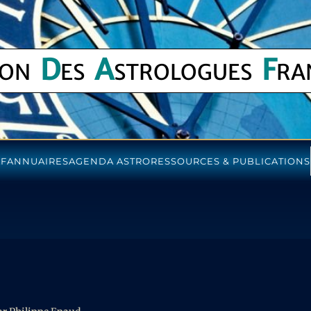
D
A
F
ION
ES
STROLOGUES
RA
AF
ANNUAIRES
AGENDA ASTRO
RESSOURCES & PUBLICATIONS