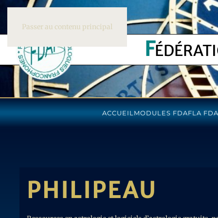
Passer au contenu principal
F
ÉDÉRAT
ACCUEIL
MODULES FDAF
LA FD
PHILIPEAU