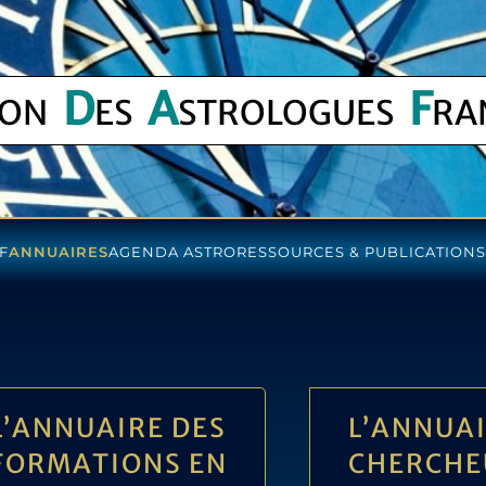
D
A
F
ION
ES
STROLOGUES
RA
F
ANNUAIRES
AGENDA ASTRO
RESSOURCES & PUBLICATIONS
L’ANNUAIRE DES
L’ANNUAI
FORMATIONS EN
CHERCHE