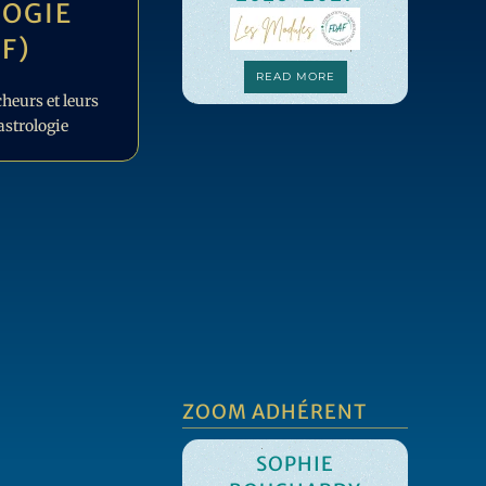
OGIE
C
F)
F
READ MORE
heurs et leurs
MO
astrologie
ZOOM ADHÉRENT
SOPHIE