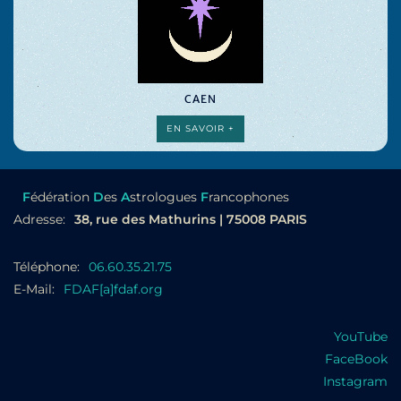
CAEN
EN SAVOIR +
F
édération
D
es
A
strologues
F
rancophones
Adresse:
38, rue des Mathurins | 75008 PARIS
Téléphone:
06.60.35.21.75
E-Mail:
FDAF[a]fdaf.org
YouTube
FaceBook
Instagram