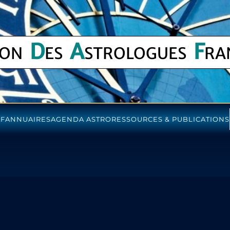
D
A
F
ION
ES
STROLOGUES
RA
AF
ANNUAIRES
AGENDA ASTRO
RESSOURCES & PUBLICATIONS