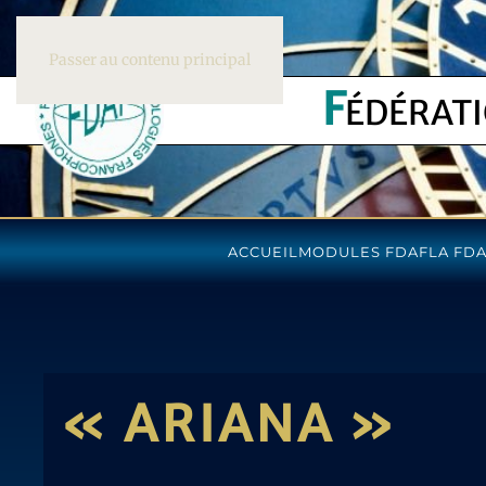
Passer au contenu principal
F
ÉDÉRAT
ACCUEIL
MODULES FDAF
LA FD
« ARIANA »