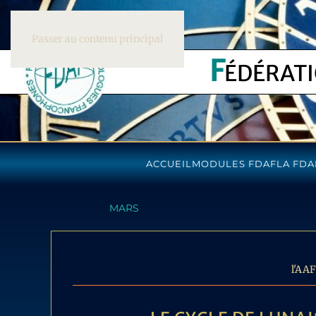
Passer au contenu principal
F
ÉDÉRAT
ACCUEIL
MODULES FDAF
LA FDA
MARS
l'AAF