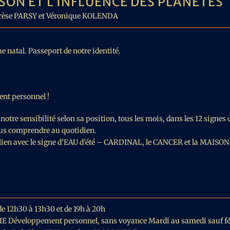
ISON ET L’INFLUENCE DES PLANÈTES
MORCENX
rèse PARSY et Véronique KOLENDA
LA
 natal. Passeport de notre identité.
ent personnel !
VE
notre sensibilité selon sa position, tous les mois, dans les 12 signes
ous comprendre au quotidien.
n lien avec le signe d’EAU d’été – CARDINAL, le CANCER et la MAISON 
de 12h30 à 13h30 et de 19h à 20h
IE Développement personnel, sans voyance Mardi au samedi sauf féri