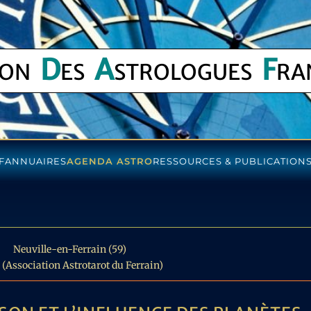
D
A
F
ION
ES
STROLOGUES
RA
F
ANNUAIRES
AGENDA ASTRO
RESSOURCES & PUBLICATION
STAG
Neuville-en-Ferrain (59)
 (Association Astrotarot du Ferrain)
CONST
FAM
FÉMIN