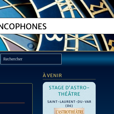
NCOPHONES
S
À VENIR
E D’ÉTÉ –
STAGE D’ASTRO-
ASTRO
THÉÂTRE
S
ELLATIONS
L
SAINT-LAURENT-DU-VAR
ILIALES :
(06)
Q
IN SAUVAGE