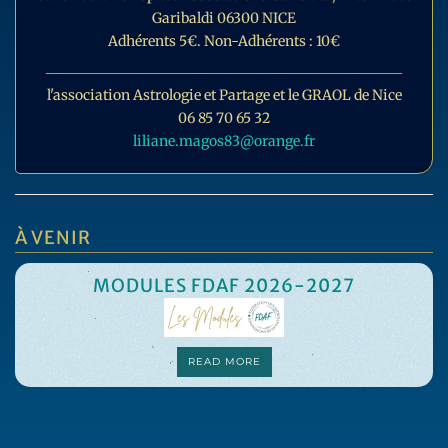
Garibaldi 06300 NICE
Adhérents 5€. Non-Adhérents : 10€
l'association Astrologie et Partage et le GRAOL de Nice
06 85 70 65 32
liliane.magos83@orange.fr
À VENIR
MODULES FDAF 2026-2027
READ MORE