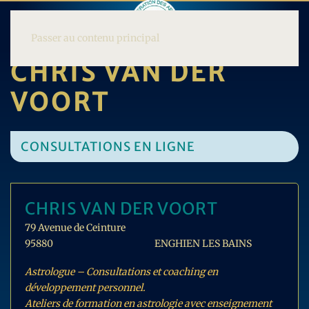
Passer au contenu principal
CHRIS VAN DER
VOORT
CONSULTATIONS EN LIGNE
CHRIS VAN DER VOORT
79 Avenue de Ceinture
95880
ENGHIEN LES BAINS
Astrologue – Consultations et coaching en
développement personnel.
Ateliers de formation en astrologie avec enseignement