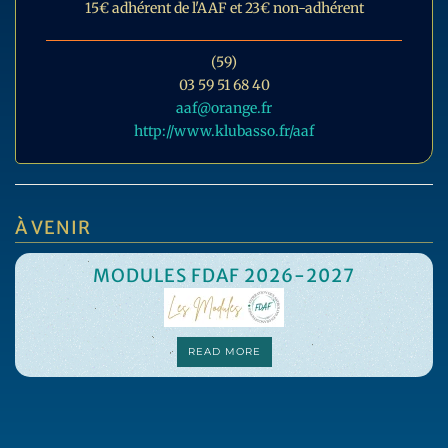
15€ adhérent de l'AAF et 23€ non-adhérent
(59)
03 59 51 68 40
aaf@orange.fr
http://www.klubasso.fr/aaf
À VENIR
MODULES FDAF 2026-2027
READ MORE