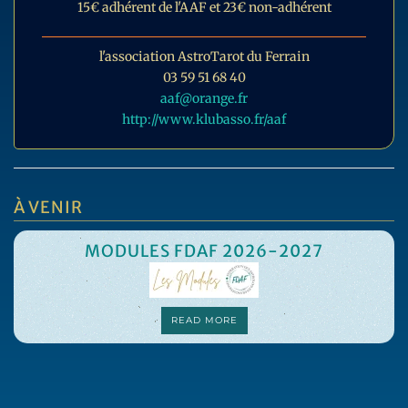
15€ adhérent de l'AAF et 23€ non-adhérent
l'association AstroTarot du Ferrain
03 59 51 68 40
aaf@orange.fr
http://www.klubasso.fr/aaf
À VENIR
MODULES FDAF 2026-2027
READ MORE