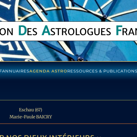
D
A
F
ION
ES
STROLOGUES
RA
F
ANNUAIRES
AGENDA ASTRO
RESSOURCES & PUBLICATION
Eschau (67)
Marie-Paule BAICRY