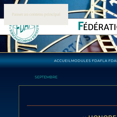
Passer au contenu principal
F
ÉDÉRAT
ACCUEIL
MODULES FDAF
LA FDA
SEPTEMBRE