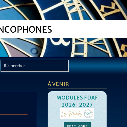
NCOPHONES
S
À VENIR
MODULES FDAF
2026-2027
C
F
READ MORE