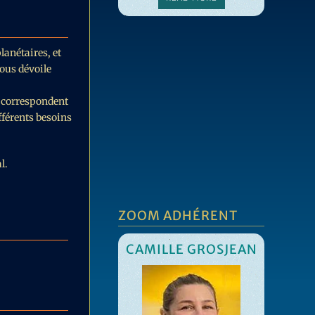
MO
lanétaires, et
ous dévoile
i correspondent
fférents besoins
l.
ZOOM ADHÉRENT
CAMILLE GROSJEAN