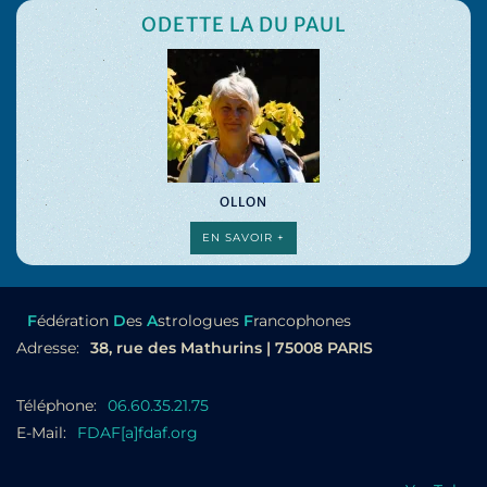
ODETTE LA DU PAUL
OLLON
EN SAVOIR +
F
édération
D
es
A
strologues
F
rancophones
Adresse:
38, rue des Mathurins | 75008 PARIS
Téléphone:
06.60.35.21.75
E-Mail:
FDAF[a]fdaf.org