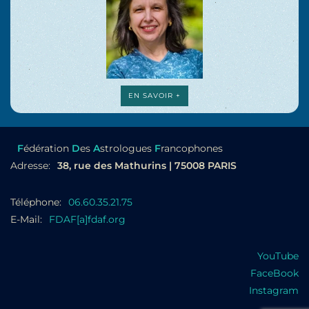
EN SAVOIR +
F
édération
D
es
A
strologues
F
rancophones
Adresse:
38, rue des Mathurins | 75008 PARIS
Téléphone:
06.60.35.21.75
E-Mail:
FDAF[a]fdaf.org
YouTube
FaceBook
Instagram