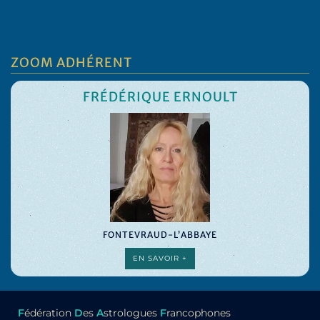
ZOOM ADHÉRENT
FRÉDÉRIQUE ERNOULT
FONTEVRAUD-L’ABBAYE
EN SAVOIR +
F
édération
D
es
A
strologues
F
rancophones