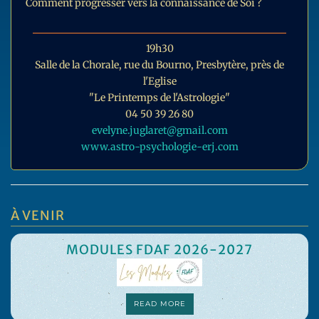
Comment progresser vers la connaissance de Soi ?
19h30
Salle de la Chorale, rue du Bourno, Presbytère, près de
l'Eglise
"Le Printemps de l'Astrologie"
04 50 39 26 80
evelyne.juglaret@gmail.com
www.astro-psychologie-erj.com
À VENIR
MODULES FDAF 2026-2027
READ MORE