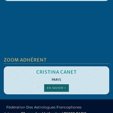
ZOOM ADHÉRENT
CRISTINA CANET
PARIS
EN SAVOIR +
F
édération
D
es
A
strologues
F
rancophones