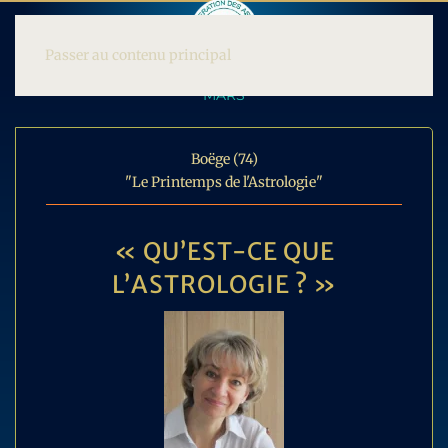
Passer au contenu principal
MARS
Boëge (74)
"Le Printemps de l'Astrologie"
« QU’EST-CE QUE
L’ASTROLOGIE ? »