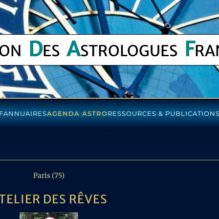
D
A
F
ION
ES
STROLOGUES
RA
F
ANNUAIRES
AGENDA ASTRO
RESSOURCES & PUBLICATION
Paris (75)
TELIER DES RÊVES