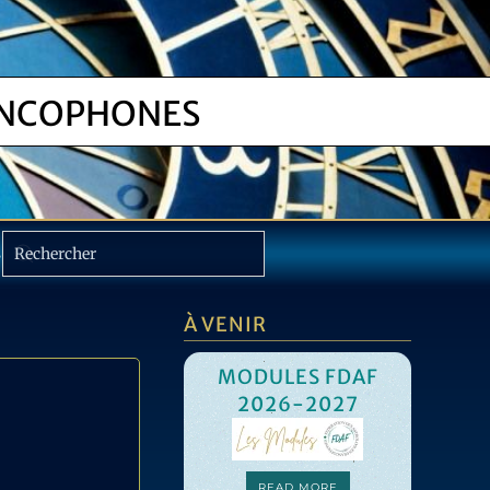
NCOPHONES
S
À VENIR
MODULES FDAF
2026-2027
S
READ MORE