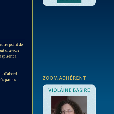
 autre point de
tent une voie
 aspirent à
ns d’abord
ZOOM ADHÉRENT
és par les
VIOLAINE BASIRE