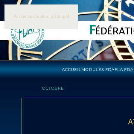
Passer au contenu principal
F
ÉDÉRAT
ACCUEIL
MODULES FDAF
LA FDA
OCTOBRE
A