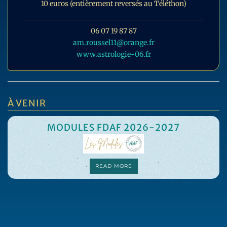
10 euros (entièrement reversés au Téléthon)
06 07 19 87 87
am.roussel11@orange.fr
www.astrologie-06.fr
À VENIR
MODULES FDAF 2026-2027
READ MORE