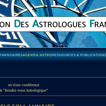
D
A
F
ION
ES
STROLOGUES
RA
F
ANNUAIRES
AGENDA ASTRO
RESSOURCES & PUBLICATION
en visio-conférence
le "Rendez-vous Astrologique"