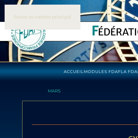
Passer au contenu principal
F
ÉDÉRAT
ACCUEIL
MODULES FDAF
LA FDA
MARS