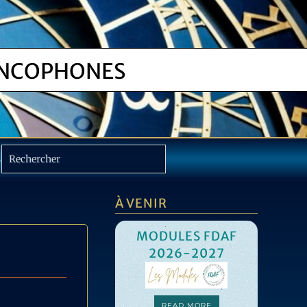
NCOPHONES
S
À VENIR
MODULES FDAF
2026-2027
C
F
READ MORE