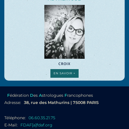
CROIX
EN SAVOIR +
F
édération
D
es
A
strologues
F
rancophones
Adresse:
38, rue des Mathurins | 75008 PARIS
Téléphone:
06.60.35.21.75
E-Mail:
FDAF[a]fdaf.org