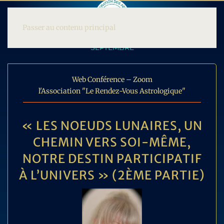
Passer au contenu principal
SEPTEMBRE
Web Conférence – Zoom
l'Association "Le Rendez-Vous Astrologique"
« LES NOEUDS LUNAIRES, UN
CHEMIN VERS SOI-MÊME,
NOTRE DESTIN PARTICIPATIF
À L’UNIVERS » (2ÈME PARTIE)