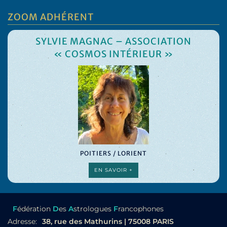
ZOOM ADHÉRENT
SYLVIE MAGNAC – ASSOCIATION
« COSMOS INTÉRIEUR »
POITIERS / LORIENT
EN SAVOIR +
F
édération
D
es
A
strologues
F
rancophones
Adresse:
38, rue des Mathurins | 75008 PARIS