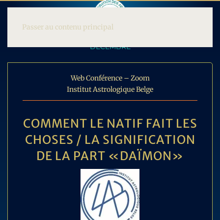
Passer au contenu principal
DECEMBRE
Web Conférence – Zoom
Institut Astrologique Belge
COMMENT LE NATIF FAIT LES
CHOSES / LA SIGNIFICATION
DE LA PART «DAÏMON»