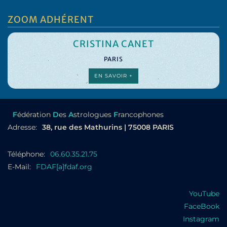
ZOOM ADHÉRENT
CRISTINA CANET
PARIS
EN SAVOIR +
F
édération
D
es
A
strologues
F
rancophones
Adresse:
38, rue des Mathurins | 75008 PARIS
Téléphone:
06.60.35.21.75
E-Mail:
FDAF[a]fdaf.org
YouTube
FaceBook
Instagram