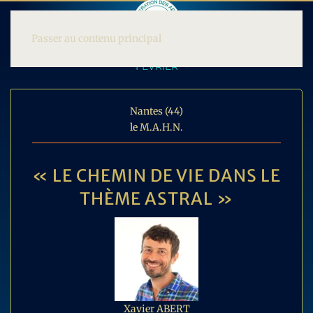
Passer au contenu principal
FEVRIER
Nantes (44)
le M.A.H.N.
« LE CHEMIN DE VIE DANS LE
THÈME ASTRAL »
Xavier ABERT