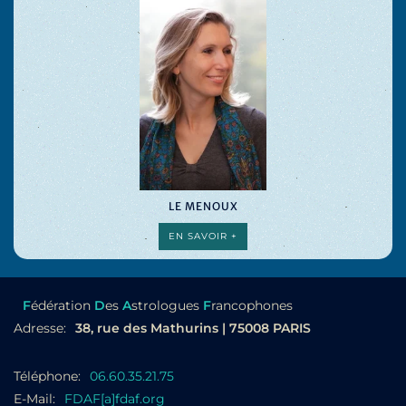
LE MENOUX
EN SAVOIR +
F
édération
D
es
A
strologues
F
rancophones
Adresse:
38, rue des Mathurins | 75008 PARIS
Téléphone:
06.60.35.21.75
E-Mail:
FDAF[a]fdaf.org