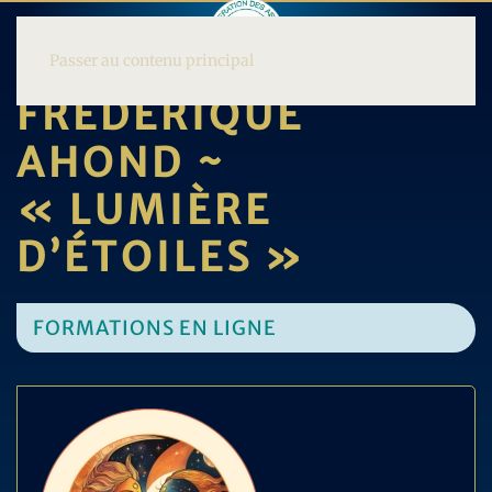
Passer au contenu principal
FRÉDÉRIQUE
AHOND ~
« LUMIÈRE
D’ÉTOILES »
FORMATIONS EN LIGNE