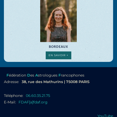
BORDEAUX
EN SAVOIR +
F
édération
D
es
A
strologues
F
rancophones
Adresse:
38, rue des Mathurins | 75008 PARIS
Téléphone:
06.60.35.21.75
E-Mail:
FDAF[a]fdaf.org
YouTube