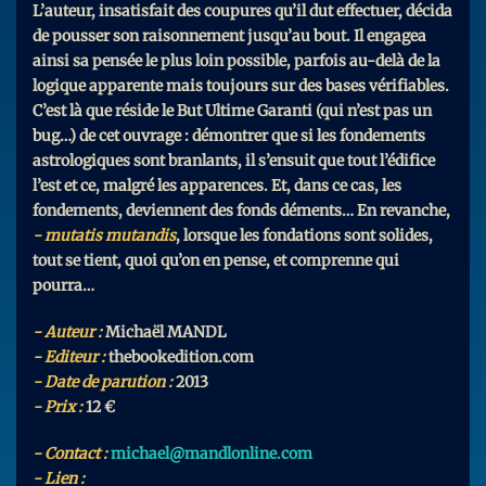
L’auteur, insatisfait des coupures qu’il dut effectuer, décida
de pousser son raisonnement jusqu’au bout. Il engagea
ainsi sa pensée le plus loin possible, parfois au-delà de la
logique apparente mais toujours sur des bases vérifiables.
C’est là que réside le But Ultime Garanti (qui n’est pas un
bug…) de cet ouvrage : démontrer que si les fondements
astrologiques sont branlants, il s’ensuit que tout l’édifice
l’est et ce, malgré les apparences. Et, dans ce cas, les
fondements, deviennent des fonds déments… En revanche,
mutatis mutandis
, lorsque les fondations sont solides,
tout se tient, quoi qu’on en pense, et comprenne qui
pourra…
Auteur :
Michaël MANDL
Editeur :
thebookedition.com
Date de parution :
2013
Prix :
12 €
Contact :
michael@mandlonline.com
Lien :