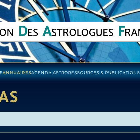
D
A
F
ION
ES
STROLOGUES
RA
F
ANNUAIRES
AGENDA ASTRO
RESSOURCES & PUBLICATIONS
VAS