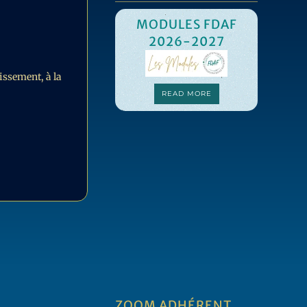
MODULES FDAF
2026-2027
C
hissement, à la
F
READ MORE
MO
ZOOM ADHÉRENT