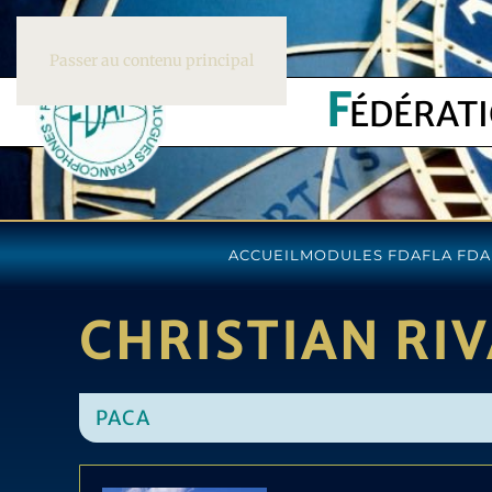
Passer au contenu principal
F
ÉDÉRAT
ACCUEIL
MODULES FDAF
LA FDA
CHRISTIAN RI
PACA