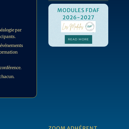
MODULES FDAF
2026-2027
C
néalogie par
icipants.
F
READ MORE
s événements
MO
 formation
-conférence.
 chacun.
ZOOM ADHÉRENT