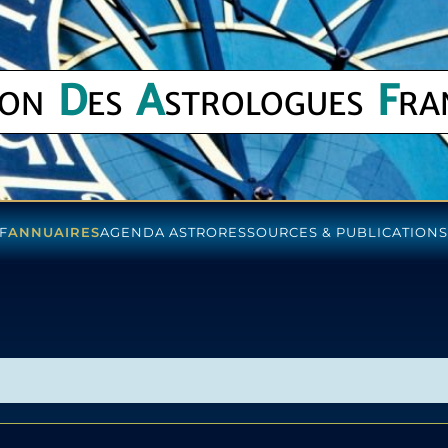
D
A
F
ION
ES
STROLOGUES
RA
F
ANNUAIRES
AGENDA ASTRO
RESSOURCES & PUBLICATIONS