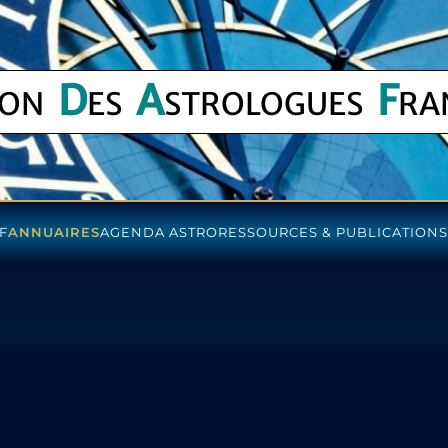
D
A
F
ION
ES
STROLOGUES
RA
F
ANNUAIRES
AGENDA ASTRO
RESSOURCES & PUBLICATIONS