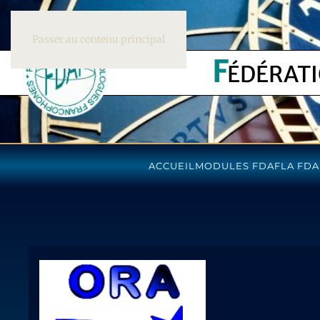
Passer au contenu principal
F
ÉDÉRAT
ACCUEIL
MODULES FDAF
LA FDA