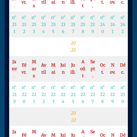
vr.
ril
ai
n
ill.
t.
ov.
c.
.
s
t
.
n°
n°
n°
n°
n°
n°
n°
n°
n°
n°
n°
n°
23
23
23
23
23
23
23
23
23
24
24
24
1
2
3
4
5
6
7
8
9
0
1
2
20
23
Ja
M
A
Se
Fé
Av
M
Jui
Ju
Oc
N
Dé
nv
ar
oû
pt
vr.
ril
ai
n
ill.
t.
ov.
c.
.
s
t
.
n°
n°
n°
n°
n°
n°
n°
n°
n°
n°
n°
n°
21
22
22
22
22
22
22
22
22
22
22
23
9
0
1
2
3
4
5
6
7
8
9
0
20
22
Ja
M
A
Se
Fé
Av
M
Jui
Ju
Oc
N
Dé