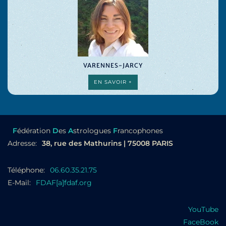
VARENNES-JARCY
EN SAVOIR +
F
édération
D
es
A
strologues
F
rancophones
Adresse:
38, rue des Mathurins | 75008 PARIS
Téléphone:
06.60.35.21.75
E-Mail:
FDAF[a]fdaf.org
YouTube
FaceBook