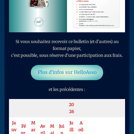
Si vous souhaitez recevoir ce bulletin (et d’autres) au
format papier,
c’est possible, sous réserve d’une participation aux frais.
Plus d’infos sur HelloAsso
et les précédentes :
20
26
Ja
M
Ju
A
Fé
Av
M
Jui
nv
ar
ill
oû
vr.
ril
ai
n