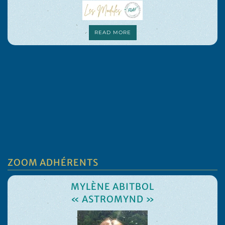
FAMILIA
MORCENX-
READ MORE
ZOOM ADHÉRENTS
MYLÈNE ABITBOL
« ASTROMYND »