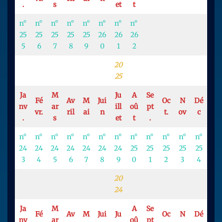
.
s
et
t
n°
n°
n°
n°
n°
n°
n°
n°
25
25
25
25
25
26
26
26
5
6
7
8
9
0
1
2
20
25
Ja
M
Ju
A
Se
Fé
Av
M
Jui
Oc
N
Dé
nv
ar
ill
oû
pt
vr.
ril
ai
n
t.
ov
c
.
s
et
t
.
n°
n°
n°
n°
n°
n°
n°
n°
n°
n°
n°
n°
24
24
24
24
24
24
24
25
25
25
25
25
3
4
5
6
7
8
9
0
1
2
3
4
2
0
24
Ja
M
A
Se
Fé
Av
M
Jui
Ju
Oc
N
Dé
nv
ar
oû
pt