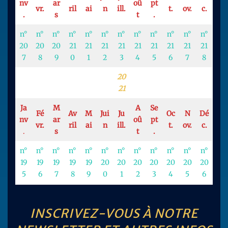
nv
ar
oû
pt
vr.
ril
ai
n
ill.
t.
ov.
c.
.
s
t
.
n°
n°
n°
n°
n°
n°
n°
n°
n°
n°
n°
n°
20
20
20
21
21
21
21
21
21
21
21
21
7
8
9
0
1
2
3
4
5
6
7
8
20
21
Ja
M
A
Se
Fé
Av
M
Jui
Ju
Oc
N
Dé
nv
ar
oû
pt
vr.
ril
ai
n
ill.
t.
ov.
c.
.
s
t
.
n°
n°
n°
n°
n°
n°
n°
n°
n°
n°
n°
n°
19
19
19
19
19
20
20
20
20
20
20
20
5
6
7
8
9
0
1
2
3
4
5
6
INSCRIVEZ-VOUS À NOTRE