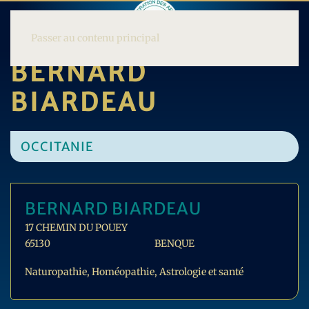
Passer au contenu principal
BERNARD
BIARDEAU
OCCITANIE
BERNARD BIARDEAU
17 CHEMIN DU POUEY
65130
BENQUE
Naturopathie, Homéopathie, Astrologie et santé