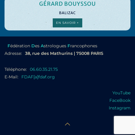
GÉRARD BOUYSSOU
BALIZAC
EN SAVOIR +
F
édération
D
es
A
strologues
F
rancophones
Adresse:
38, rue des Mathurins | 75008 PARIS
Téléphone:
06.60.35.21.75
E-Mail:
FDAF[a]fdaf.org
YouTube
FaceBook
Instagram
©FDAF