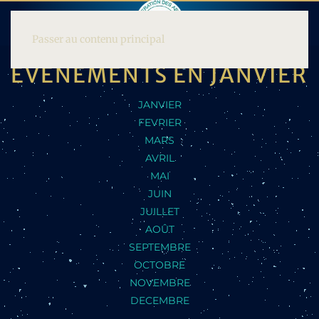
Passer au contenu principal
ÉVÉNEMENTS EN JANVIER
JANVIER
FEVRIER
MARS
AVRIL
MAI
JUIN
JUILLET
AOÛT
SEPTEMBRE
OCTOBRE
NOVEMBRE
DECEMBRE