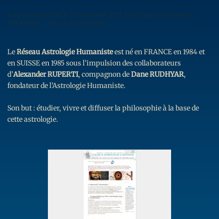
Écrit par
adminfdaf
le
27 novembre 2021
. Publié dans
Associations,
sur
Fédérations,...
.
Aucun commentaire
RAH
–
Réseau
Le
Réseau Astrologie Humaniste
est né en FRANCE en 1984 et
Astrologie
Humaniste
en SUISSE en 1985 sous l’impulsion des collaborateurs
d’
Alexander RUPERTI
, compagnon de
Dane RUDHYAR
,
fondateur de l’Astrologie Humaniste.
Son but : étudier, vivre et diffuser la philosophie à la base de
cette astrologie.