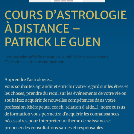
COURS D’ASTROLOGIE
À DISTANCE –
PATRICK LE GUEN
Écrit par
adminfdaf
le
17 août 2018
. Publié dans
Associations,
sur
Fédérations,...
.
Aucun commentaire
Cours
d’Astrologie
à
Apprendre l’astrologie…
Distance
–
Vous souhaitez agrandir et enrichir votre regard sur les êtres et
Patrick
les choses, prendre du recul sur les événements de votre vie ou
LE
souhaitez acquérir de nouvelles compétences dans votre
GUEN
profession (thérapeute, coach, relation d’aide…), notre cursus
de formation vous permettra d’acquérir les connaissances
nécessaires pour interpréter un thème de naissance et
proposer des consultations saines et responsables.