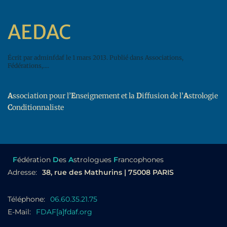
AEDAC
Écrit par
adminfdaf
le
1 mars 2013
. Publié dans
Associations,
Fédérations,...
.
A
ssociation pour l’
E
nseignement et la
D
iffusion de l’
A
strologie
C
onditionnaliste
F
édération
D
es
A
strologues
F
rancophones
Adresse:
38, rue des Mathurins | 75008 PARIS
Téléphone:
06.60.35.21.75
E-Mail:
FDAF[a]fdaf.org