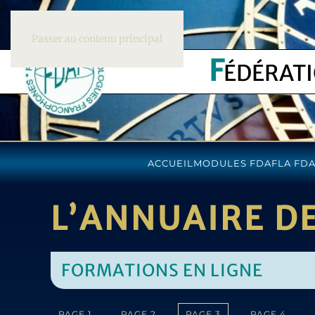
Passer au contenu principal
F
ÉDÉRAT
ACCUEIL
MODULES FDAF
LA FD
L’ANNUAIRE D
FORMATIONS EN LIGNE
PAGE 1
PAGE 2
PAGE 3
PAGE 4