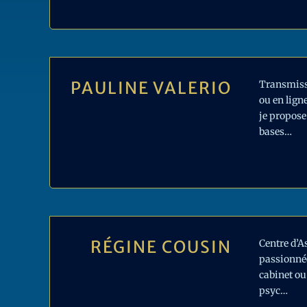
PAULINE VALERIO
Transmissi
ou en lign
je propose
bases…
RÉGINE COUSIN
Centre d’A
passionnée
cabinet ou
psyc…