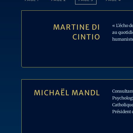
MARTINE DI
« L’écho d
au quotidi
CINTIO
humaniste 
MICHAËL MANDL
Consultant
Psychologi
Catholique
Président