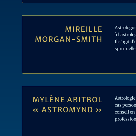
MIREILLE
Astrologue
à l’astrol
MORGAN-SMITH
Il s’agit 
spirituell
MYLÈNE ABITBOL
Astrologie
cas person
« ASTROMYND »
conseil en
professio