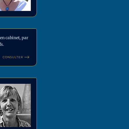
en cabinet, par
fs.
CONSULTER