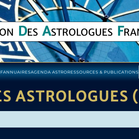
D
A
F
ION
ES
STROLOGUES
RA
AF
ANNUAIRES
AGENDA ASTRO
RESSOURCES & PUBLICATIONS
ES ASTROLOGUES 